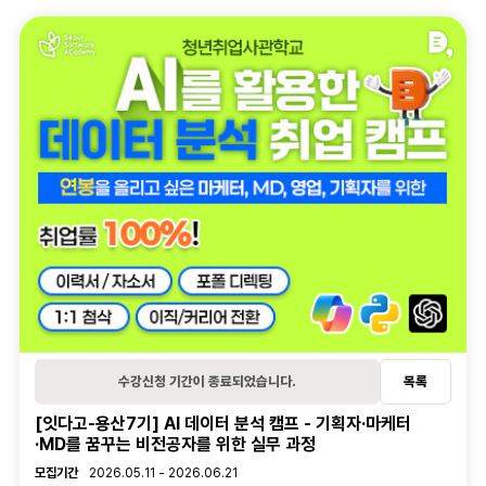
오시는길
학습관리
수강후기
온라인 학습내역
오프라인 학습내역
대관신청
활동관리
관심과정
후기
1:1문의
학습질문
수강신청 기간이 종료되었습니다.
목록
[잇다고-용산7기] AI 데이터 분석 캠프 - 기획자·마케터
·MD를 꿈꾸는 비전공자를 위한 실무 과정
강의 정보
모집기간
2026.05.11 - 2026.06.21