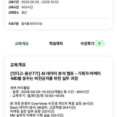
교육기간
2026.06.29 - 2026.10.02
교육시간
400시간
교육장소
용산
수료기준
수료기준
출석률 80%이상
교육개요
학습목차
수강후기
0
교육개요
[잇다고-용산7기] AI 데이터 분석 캠프 - 기획자·마케터
·MD를 꿈꾸는 비전공자를 위
한 실무 과정
세부 커리큘럼
- 일정 : 2026.06.29~10.02(3개월)/ 총 시간 : 400시간
- 교육주기 : 월/화/금/토 10:00~19:00
본 과정 운영의 OverView 수강생 개인의 목표 설정 (8시간)
Basic 데이터 분석: MI실무, 고급엑셀 (64시간)
마케팅 실전 실무 공량 (32시간)
MD 실무의 이해와 기획 실습 (32시간)