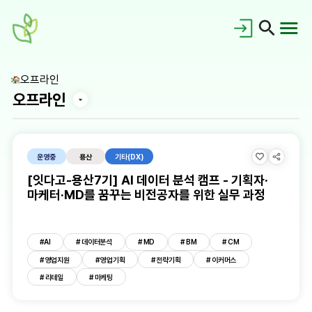
오프라인
오프라인
운영중
용산
기타(DX)
[잇다고-용산7기] AI 데이터 분석 캠프 - 기획자·
마케터·MD를 꿈꾸는 비전공자를 위한 실무 과정
공지사항
홍보갤러리
#AI
# 데이터분석
# MD
# BM
# CM
새싹이란?
# 영업지원
# 영업기획
# 전략기획
# 이커머스
새싹동문회
# 리테일
# 마케팅
교육로드맵
대시보드
FAQ