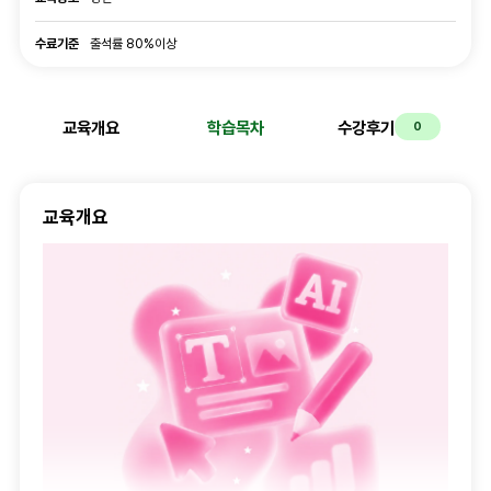
수료기준
수료기준
출석률 80%이상
교육개요
학습목차
수강후기
0
교육개요