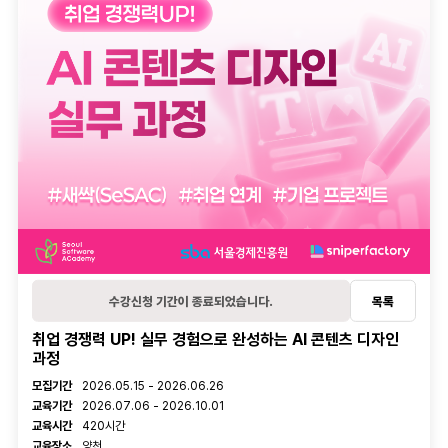
오시는길
학습관리
수강후기
온라인 학습내역
오프라인 학습내역
대관신청
활동관리
관심과정
후기
1:1문의
학습질문
수강신청 기간이 종료되었습니다.
목록
취업 경쟁력 UP! 실무 경험으로 완성하는 AI 콘텐츠 디자인
과정
강의 정보
모집기간
2026.05.15 - 2026.06.26
교육기간
2026.07.06 - 2026.10.01
교육시간
420시간
교육장소
양천