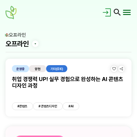
오프라인
오프라인
운영중
양천
기타(DX)
취업 경쟁력 UP! 실무 경험으로 완성하는 AI 콘텐츠
디자인 과정
공지사항
홍보갤러리
#콘텐츠
# 콘텐츠디자인
# AI
새싹이란?
새싹동문회
교육로드맵
대시보드
FAQ