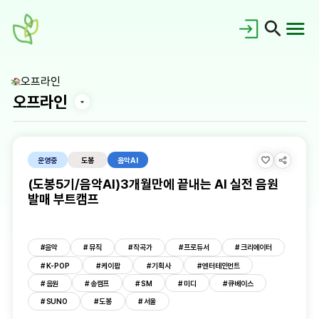
오프라인
오프라인
운영중
도봉
음악AI
(도봉5기/음악AI)3개월만에 끝내는 AI 실전 음원
발매 부트캠프
공지사항
홍보갤러리
#음악
# 뮤직
# 작곡가
# 프로듀서
# 크리에이터
새싹이란?
# K-POP
# 케이팝
# 기획사
# 엔터테인먼트
새싹동문회
# 음원
# 송캠프
# SM
# 미디
# 큐베이스
교육로드맵
대시보드
# SUNO
# 도봉
# 서울
FAQ