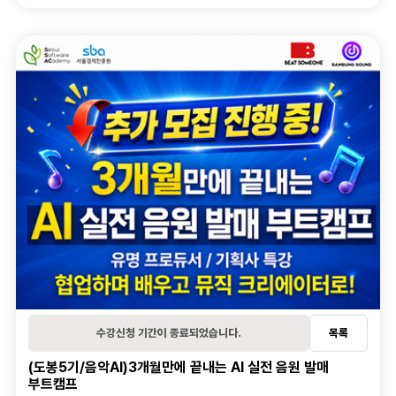
오시는길
학습관리
수강후기
온라인 학습내역
오프라인 학습내역
대관신청
활동관리
관심과정
후기
1:1문의
학습질문
수강신청 기간이 종료되었습니다.
목록
(도봉5기/음악AI)3개월만에 끝내는 AI 실전 음원 발매
부트캠프