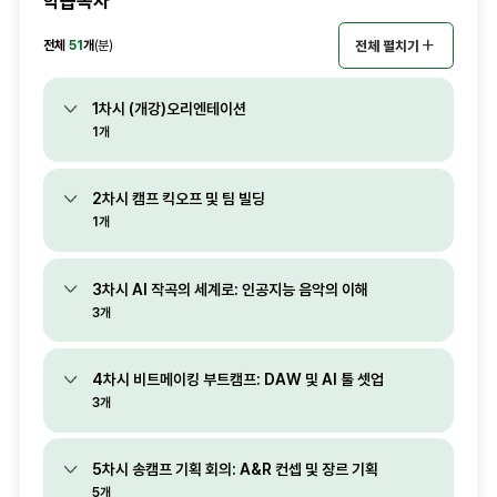
학습목차
전체
51
개
전체 펼치기
(분)
1차시 (개강)오리엔테이션
1개
2차시 캠프 킥오프 및 팀 빌딩
1개
3차시 AI 작곡의 세계로: 인공지능 음악의 이해
3개
4차시 비트메이킹 부트캠프: DAW 및 AI 툴 셋업
3개
5차시 송캠프 기획 회의: A&R 컨셉 및 장르 기획
5개