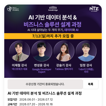
오시는길
학습관리
수강후기
온라인 학습내역
오프라인 학습내역
대관신청
활동관리
관심과정
후기
1:1문의
학습질문
수강신청 기간이 종료되었습니다.
목록
AI 기반 데이터 분석 및 비즈니스 솔루션 설계 과정
강의 정보
모집기간
2026.06.01 - 2026.07.12
교육기간
2026.07.20 - 2026.10.16