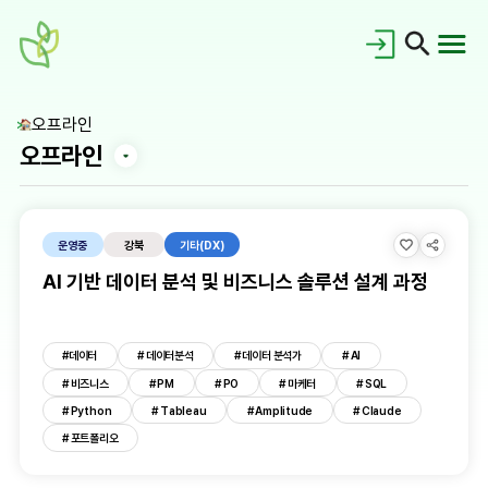
오프라인
오프라인
운영중
강북
기타(DX)
AI 기반 데이터 분석 및 비즈니스 솔루션 설계 과정
공지사항
#데이터
# 데이터분석
# 데이터 분석가
# AI
홍보갤러리
새싹이란?
# 비즈니스
# PM
# PO
# 마케터
# SQL
# Python
# Tableau
# Amplitude
# Claude
새싹동문회
교육로드맵
# 포트폴리오
대시보드
FAQ