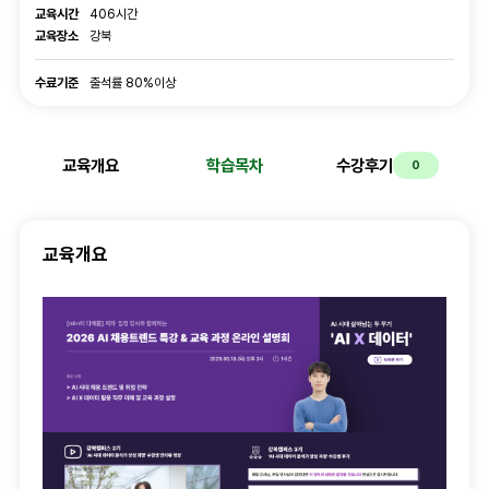
교육시간
406시간
교육장소
강북
수료기준
수료기준
출석률 80%이상
교육개요
학습목차
수강후기
0
교육개요