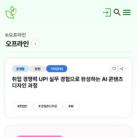
오프라인
오프라인
운영중
양천
기타(DX)
취업 경쟁력 UP! 실무 경험으로 완성하는 AI 콘텐츠
디자인 과정
공지사항
홍보갤러리
#콘텐츠
# 콘텐츠디자인
# AI
새싹이란?
새싹동문회
교육로드맵
대시보드
FAQ