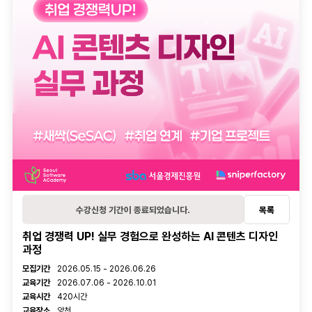
오시는길
학습관리
수강후기
온라인 학습내역
오프라인 학습내역
대관신청
활동관리
관심과정
후기
1:1문의
학습질문
수강신청 기간이 종료되었습니다.
목록
취업 경쟁력 UP! 실무 경험으로 완성하는 AI 콘텐츠 디자인
과정
강의 정보
모집기간
2026.05.15 - 2026.06.26
교육기간
2026.07.06 - 2026.10.01
교육시간
420시간
교육장소
양천