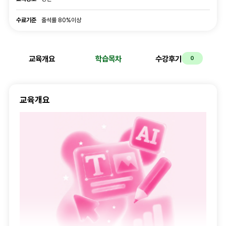
수료기준
수료기준
출석률 80%이상
교육개요
학습목차
수강후기
0
교육개요