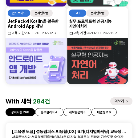
안드로이드
온라인학습
AI
온라인학습
JetPack과 Kotlin을 활용한
실무 프로젝트형 인공지능
Android App 개발
자연어처리
교육 기간
2021.11.30 - 2027.12.31
교육 기간
2021.12.10 - 2027.12.31
With 새싹
284건
더보기 →
공지사항 268
홍보갤러리 4
새싹동문회 6
대관정보 6
[교육생 모집] 성동캠퍼스 AI융합(DX) 6기(디지털마케팅) 교육생 모집(~8.19. 까지)
서울특별시와 서울경제진흥원(SBA)은 디지털 경제로의 전환과 급속도로 수요가 증가되고 있는 AI 관련 디지털 전문인력의 양성과 일자리 연계를 위해 새싹 광진캠퍼스 AI 융합 6기 교육생을 모집 하오니 많은 참여 바랍니다. 󰏚 모집대상 ❍ 분야별 기초지식(레벨)을 갖춘 만 15세 이상의 서울시민 또는 서울 거소자*로, 과정 수료 직후 일자리(취·창업) 활동을 하고자 하는 분 * 서울 거주 확인: 주민등록등본 또는 본인 이름으로 된 부동산계약서, 공공요금 납부고지서, 고시원/기숙사 입주확인서 등 ❍ 서울 지역 이외에 거주하는 서울 소재 대학(원)생* / 서울 소재 대학(원) 졸업생* / 서울 소재 기업 근무 경력자* * 모집 공고일로부터 3년 이내 󰏚 교육과정 소개 ❍ ‘새싹(SeSAC)’ 과정의 특징 ① 400개가 넘는 기업 현장에서 실제 필요로 하는 과정과 커리큘럼 ② 검증된 교육기관과 현업 실전고수로부터 개발역량 학습 가능 ③ 기본역량(분야-직무-스택)뿐만 아니라 코드리뷰, 멘토링, 동료학습, 실전프로젝트를 통해 특화/응용역량 확보 가능 ④ 과정 이후, 현장 수요기업과 연결하여 취업과정 적극 지원 ❍ ‘새싹(SeSAC)’이 준비한 과정 - 분야 및 규모: 1개 분야(디지털마케팅), 총 28명 - 검증된 기관 및 현업 개발자와 함께하는 과정 구분 분 야 교육파트너 과 정 명 교육 기간 교육인원 AI융합 (기관형) 디지털 마케팅 주식회사 메타코드에이치 생성형 AI 마케팅 전문가 과정 : 퍼널 설계부터 AI 콘텐츠 제작 자동화 2026. 9. 7.(월) ~ 2026. 12. 3.(목) 28명 󰏚 교육생 선발 및 교육비 ❍ 선발: 기본자격 확인 → 기초지식(레벨)테스트 → 면접 * 세부적인 사항은 각 교육운영 주체의 기준에 따라 개별 선발 * 청취사 교육생은 청취사 교육을 2회까지 참여할 수 있고, 과정 이탈일(조기취업, 중도포기, 중간평가 탈락, 초기이탈 등)로부터 1년간 참여가 제한되며 그 이후에는 동일한 방식으로 재참여가 가능 ❍ 교육생 선발 가점 - 우대대상 (1)서울특별시 청소년부모 가정 지원에 관한 조례에 따른 ‘청소년 부모’(부모 모두 만 24세 이하, 청소년 한부모 포함) (2)서울특별시 자립준비청년의 자립 지원에 관한 조례에 따른 ‘자립준비청년’ (3)서울특별시 사회적 고립청년 지원에 관한 조례에 따른 ‘사회적 고립운둔청년’ (4)서울특별시 위탁가정 대상 지원 강화 추진계획에 따른 ‘가정위탁아동’ - 우대내용: (1) 레벨테스트(5점), 면접(5점) 가점 부여, (2) 예치금 면제 * 대상여부 확인 결과, 대상자가 아닌 경우 우대내용 적용하지 않음 ❍ 교육비: 무료 - 단, 1인당 전체 교육비의 2% 수준 예치 후 반환 예치금 규모: 10만원 * 예치금 반환 기준 ‣ 교육 진도율 80% 이상 이수 교육생 ‣ 교육 진도율 30% 경과 후 조기 취업 교육생 ‣ 교육 진도율 5% 이내 초기이탈 교육생 ‣ 교육 과정 중 중간평가*를 통해 수강 중단된 교육생 * 과정 별 진도율 30~50%에 중간평가를 진행(역량평가+취업의지/학습태도 평가)하여 과정 적합도가 현저히 낮은 교육생은 수강중단 될 수 있음(본 경우에는 예치금 반환) 󰏚 교육 장소: 청년취업사관학교 새싹 성동캠퍼스 ❍ 위치: 서울특별시 성동구 자동차시장1길 64 * 지하철 장한평역 6번 출구 도보 2분 거리 󰏚 신청 접수 ❍ 접수기한: 26. 7. 22.(수) ~ 8. 19.(수) ❍ 신청방법: 온라인 접수 ☞ https://sesac.seoul.kr/sesac/main/main.do - 새싹 홈페이지 회원가입 후, 새싹 교육프로그램 내에서 교육희망 과정 선택 수강신청 * 신청은 2개 이상 중복 신청이 가능하나, 최종 교육수강은 1개 과정에 한함 * 공고문 내 기재되지 않은, 광진캠퍼스 AI 융합 7기 세부내용은 추후 별도 공고로 게재될 예정이오니, 참고해주시기 바랍니다.