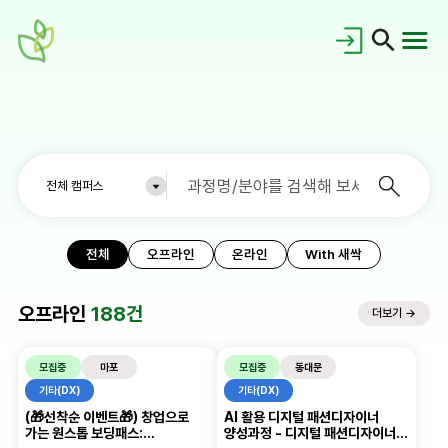
전체
오프라인
온라인
With 새싹
공지사항
오프라인
188건
더보기 →
홍보갤러리
새싹이란?
모집중
마포
모집중
동대문
기타(DX)
기타(DX)
새싹동문회
교육로드맵
대시보드
(🎁선착순 이벤트🎁) 창업으로
AI 활용 디지털 패션디자이너
가는 원스톱 보딩패스:
양성과정 - 디지털 패션디자이너
FAQ