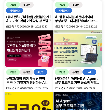
모집중
동대문
모집중
동대문
기타(DX)
기타(DX)
(동대문5기/AI융합) 인턴십 연계 |
AI 활용 디지털 패션디자이너
AI기반 K-뷰티 인재양성 부트캠프
양성과정 - 디지털 Modelist
양성과목(패턴·캐드)
교육 기간
2026.09.21 - 2026.12.17
교육 기간
2026.09.14 - 2026.12.29
모집중
동대문
AI, 웹
모집중
동대문
AI
✨학교/알바 병행 가능✨ 현직
(동대문4기/AI핵심) AI Agent
ㅋㅋㅇ 개발자가 전담하는 AI
실무 프로젝트 기반 풀스택 개발자
네이티브 Java 백엔드 개발자
양성과정
교육 기간
2026.09.07 - 2027.02.18
교육 기간
2026.09.01 - 2027.01.14
양성 과정