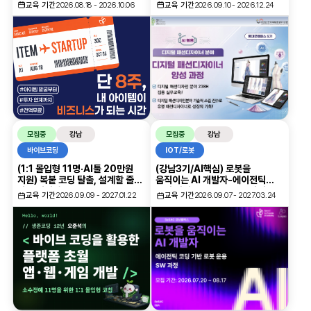
청년취업사관학교 AI 창업가 양성
양성과목(디자인)
오시는길
교육 기간
2026.08.18 - 2026.10.06
교육 기간
2026.09.10 - 2026.12.24
학습관리
과정
수강후기
온라인 학습내역
오프라인 학습내역
대관신청
활동관리
관심과정
모집중
강남
모집중
강남
후기
바이브코딩
IOT/로봇
1:1문의
(1:1 몰입형 11명·AI툴 20만원
(강남3기/AI핵심) 로봇을
지원) 복붙 코딩 탈출, 설계할 줄
움직이는 AI 개발자-에이전틱
학습질문
아는 개발자
코딩 기반 로봇 운용 SW 과정
교육 기간
2026.09.09 - 2027.01.22
교육 기간
2026.09.07 - 2027.03.24