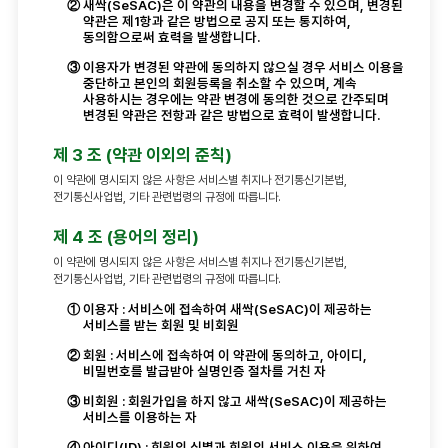
오시는길
②
새싹(SeSAC)은 이 약관의 내용을 변경할 수 있으며, 변경된
학습관리
약관은 제1항과 같은 방법으로 공지 또는 통지하여,
동의함으로써 효력을 발생합니다.
수강후기
온라인 학습내역
③
이용자가 변경된 약관에 동의하지 않으실 경우 서비스 이용을
중단하고 본인의 회원등록을 취소할 수 있으며, 계속
오프라인 학습내역
대관신청
사용하시는 경우에는 약관 변경에 동의한 것으로 간주되며
변경된 약관은 전항과 같은 방법으로 효력이 발생합니다.
활동관리
제 3 조 (약관 이외의 준칙)
관심과정
이 약관에 명시되지 않은 사항은 서비스별 취지나 전기통신기본법,
전기통신사업법, 기타 관련법령의 규정에 따릅니다.
후기
제 4 조 (용어의 정리)
1:1문의
이 약관에 명시되지 않은 사항은 서비스별 취지나 전기통신기본법,
학습질문
전기통신사업법, 기타 관련법령의 규정에 따릅니다.
①
이용자 : 서비스에 접속하여 새싹(SeSAC)이 제공하는
서비스를 받는 회원 및 비회원
②
회원 : 서비스에 접속하여 이 약관에 동의하고, 아이디,
비밀번호를 발급받아 실명인증 절차를 거친 자
③
비회원 : 회원가입을 하지 않고 새싹(SeSAC)이 제공하는
서비스를 이용하는 자
④
아이디(ID) : 회원의 식별과 회원의 서비스 이용을 위하여