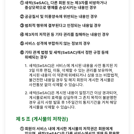
①
새싹(SeSAC), 다른 회원 또는 제3자를 비방하거나
중상모략으로 명예를 손상시키는 내용인 경우
②
공공질서 및 미풍양속에 위반되는 내용인 경우
③
범죄적 행위에 결부된다고 인정되는 내용일 경우
④
제3자의 저작권 등 기타 권리를 침해하는 내용인 경우
⑤
서비스 성격에 부합하지 않는 정보의 경우
⑥
기타 관계 법령 및 새싹(SeSAC)에서 정한 규정 등에
위배되는 경우
1.
새싹(SeSAC)은 서비스에 게시된 내용을 사전 통지된 지
3일 이후 편집, 이동, 삭제할 수 있는 권리를 보유하며,
게시된 내용이 이 약관에 위배되거나 상용 또는 비합법적,
불건전한 내용일 경우 및 해지 회원이 게시한 게시물은
사전통보 없이 삭제할 수 있습니다.
2.
새싹(SeSAC)은 게시된 내용이 일정기간 이상 경과되어,
게시물로써의 효력을 상실하여 그 존치 목적이 불분명한
경우 공지 사항 발표 후 1주일간의 통지기간을 거쳐 해당
게시물을 삭제할 수 있습니다.
제 5 조 (게시물의 저작권)
①
회원이 서비스 내에 게시한 게시물의 저작권은 회원에게
있으며, 새싹(SeSAC)은 다른 서비스에서의 개재 등 활용할